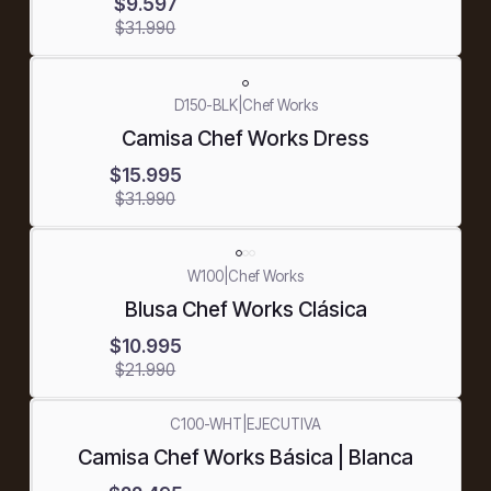
$9.597
$31.990
-50%
D150-BLK
|
Chef Works
OFF
Camisa Chef Works Dress
$15.995
$31.990
-50%
W100
|
Chef Works
OFF
Blusa Chef Works Clásica
$10.995
$21.990
C100-WHT
|
EJECUTIVA
-50%
Camisa Chef Works Básica | Blanca
OFF