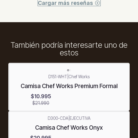
Cargar más reseñas
También podría interesarte uno de
estos
-50%
D151-WHT
|
Chef Works
OFF
Camisa Chef Works Premium Formal
$10.995
$21.990
D300-CDA
|
EJECUTIVA
-50%
Camisa Chef Works Onyx
OFF
$20.995