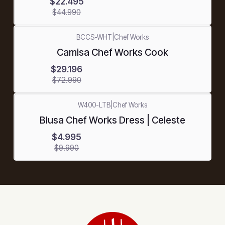
$22.495
$44.990
BCCS-WHT
|
Chef Works
-60%
Camisa Chef Works Cook
OFF
$29.196
$72.990
W400-LTB
|
Chef Works
-50%
Blusa Chef Works Dress | Celeste
OFF
$4.995
$9.990