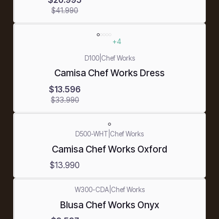
$41.990
+4
-60%
OFF
D100
|
Chef Works
Camisa Chef Works Dress
$13.596
$33.990
D500-WHT
|
Chef Works
Camisa Chef Works Oxford
$13.990
W300-CDA
|
Chef Works
-70%
Blusa Chef Works Onyx
OFF