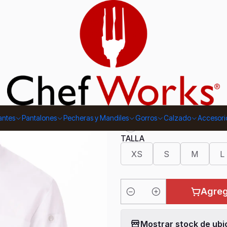
|
Chaqueta C
Unisex
5.0
1 reseña
COLOR CHAQUETA
antes
Pantalones
Pecheras y Mandiles
Gorros
Calzado
Accesori
TALLA
XS
S
M
L
Agreg
Cantidad
Mostrar stock de ubi