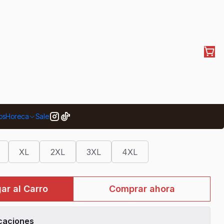
hef Works Le Mans
os
Horeca
Sale
XL
2XL
3XL
4XL
ar al Carro
Comprar ahora
caciones