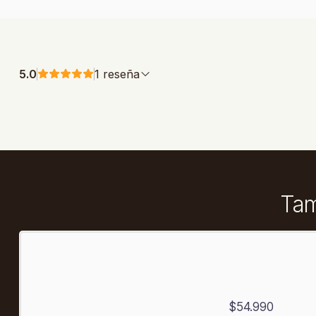
5.0
1 reseña
Tam
$54.990