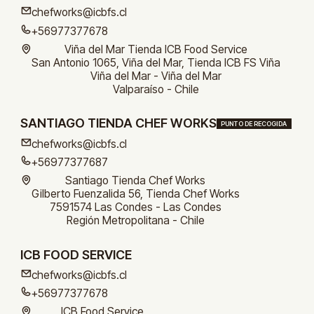
chefworks@icbfs.cl
+56977377678
Viña del Mar Tienda ICB Food Service
San Antonio 1065, Viña del Mar, Tienda ICB FS Viña
Viña del Mar - Viña del Mar
Valparaíso - Chile
SANTIAGO TIENDA CHEF WORKS
PUNTO DE RECOGIDA
chefworks@icbfs.cl
+56977377687
Santiago Tienda Chef Works
Gilberto Fuenzalida 56, Tienda Chef Works
7591574 Las Condes - Las Condes
Región Metropolitana - Chile
ICB FOOD SERVICE
chefworks@icbfs.cl
+56977377678
ICB Food Service