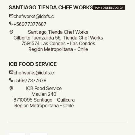
SANTIAGO TIENDA CHEF WORKS
PUNTO DE RECOGIDA
chefworks@icbfs.cl
+56977377687
Santiago Tienda Chef Works
Gilberto Fuenzalida 56, Tienda Chef Works
7591574 Las Condes - Las Condes
Región Metropolitana - Chile
ICB FOOD SERVICE
chefworks@icbfs.cl
+56977377678
ICB Food Service
Maulen 240
8710095 Santiago - Quilicura
Región Metropolitana - Chile