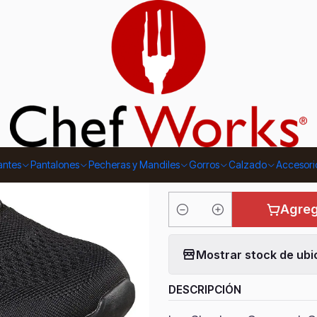
|
Zapatillas 
Carrboro S
TALLA
39
40
41
antes
Pantalones
Pecheras y Mandiles
Gorros
Calzado
Accesori
Agreg
Cantidad
Mostrar stock de ubi
DESCRIPCIÓN