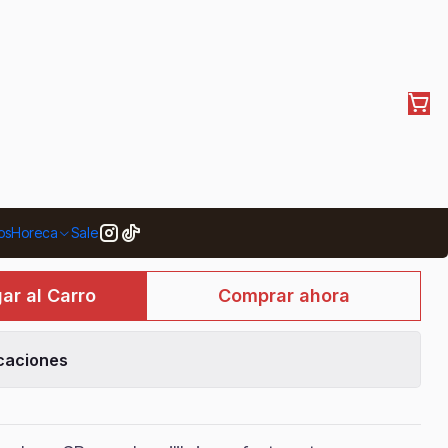
Skechers Cessnock
R Hombre
42
43
44
45
os
Horeca
Sale
ar al Carro
Comprar ahora
caciones