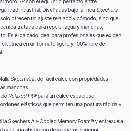
rboro SR son el equilibrio perfecto entre
guridad industrial. Diseñadas bajo la línea
Skechers
o solo ofrecen un ajuste relajado y cómodo, sino que
técnica tratada para repeler agua y manchas,
to. Es el calzado ideal para profesionales que exigen
 eléctrica en un formato ligero y 100% libre de
l.
:
alla
Skech-Knit
de fácil calce con propiedades
 las manchas.
elo
Relaxed Fit®
para un calce espacioso,
dones elásticos que permiten una postura rápida y
tilla Skechers Air-Cooled Memory Foam® y entresuela
idad para una absorción de impactos superior.