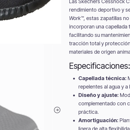
Las Skechers Cessnock Car
rendimiento deportivo y se
Work™
, estas zapatillas n
incorporan una capellada 
facilitando su mantenimien
tracción total y protección
materiales de origen anima
Especificaciones
Capellada técnica:
M
repelentes al agua y a
Diseño y ajuste:
Mod
complementado con cor
práctica.
Amortiguación:
Plan
ligera de alta flexibil