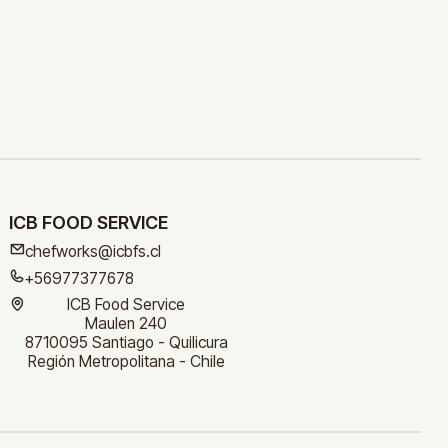
ICB FOOD SERVICE
chefworks@icbfs.cl
+56977377678
ICB Food Service
Maulen 240
8710095 Santiago - Quilicura
Región Metropolitana - Chile