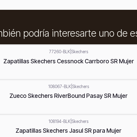
bién podría interesarte uno de e
77260-BLK
|
Skechers
Zapatillas Skechers Cessnock Carrboro SR Mujer
108067-BLK
|
Skechers
Zueco Skechers RiverBound Pasay SR Mujer
108194-BLK
|
Skechers
Zapatillas Skechers Jasul SR para Mujer