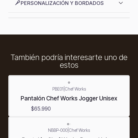
PERSONALIZACIÓN Y BORDADOS
También podría interesarte uno de
estos
PBE01
|
Chef Works
Pantalón Chef Works Jogger Unisex
$65.990
-25%
NBBP-000
|
Chef Works
OFF