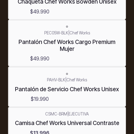
Chaqueta Chef Works Bowden Unisex
$49.990
PEC05W-BLK
|
Chef Works
Pantalón Chef Works Cargo Premium
Mujer
$49.990
PAHV-BLK
|
Chef Works
Pantalón de Servicio Chef Works Unisex
$19.990
CSMC-BRM
|
EJECUTIVA
-60%
Camisa Chef Works Universal Contraste
OFF
$13.996