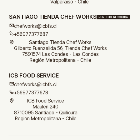
Valparaíso - Chile
SANTIAGO TIENDA CHEF WORKS
PUNTO DE RECOGIDA
chefworks@icbfs.cl
+56977377687
Santiago Tienda Chef Works
Gilberto Fuenzalida 56, Tienda Chef Works
7591574 Las Condes - Las Condes
Región Metropolitana - Chile
ICB FOOD SERVICE
chefworks@icbfs.cl
+56977377678
ICB Food Service
Maulen 240
8710095 Santiago - Quilicura
Región Metropolitana - Chile