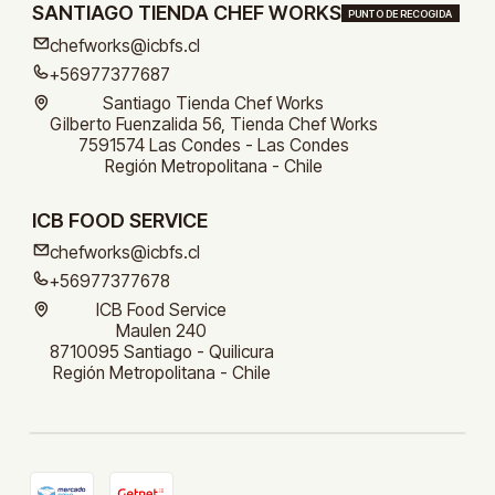
SANTIAGO TIENDA CHEF WORKS
PUNTO DE RECOGIDA
chefworks@icbfs.cl
+56977377687
Santiago Tienda Chef Works
Gilberto Fuenzalida 56, Tienda Chef Works
7591574 Las Condes - Las Condes
Región Metropolitana - Chile
ICB FOOD SERVICE
chefworks@icbfs.cl
+56977377678
ICB Food Service
Maulen 240
8710095 Santiago - Quilicura
Región Metropolitana - Chile