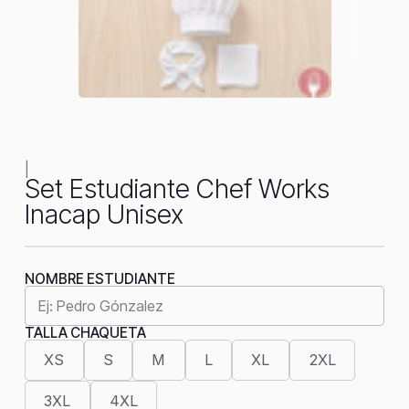
|
Set Estudiante Chef Works
Inacap Unisex
NOMBRE ESTUDIANTE
TALLA CHAQUETA
XS
S
M
L
XL
2XL
3XL
4XL